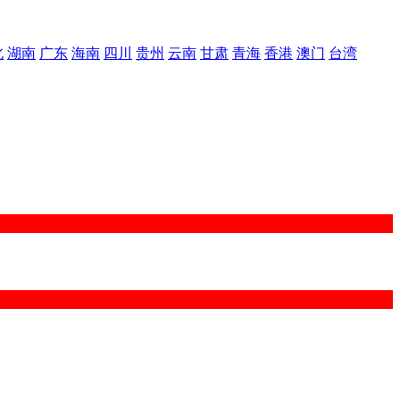
北
湖南
广东
海南
四川
贵州
云南
甘肃
青海
香港
澳门
台湾