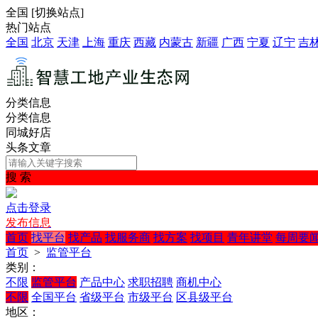
全国
[
切换站点
]
热门站点
全国
北京
天津
上海
重庆
西藏
内蒙古
新疆
广西
宁夏
辽宁
吉
分类信息
分类信息
同城好店
头条文章
搜 索
点击登录
发布信息
首页
找平台
找产品
找服务商
找方案
找项目
青年讲堂
每周要
首页
>
监管平台
类别：
不限
监管平台
产品中心
求职招聘
商机中心
不限
全国平台
省级平台
市级平台
区县级平台
地区：