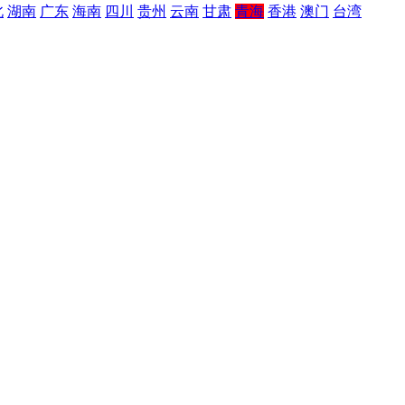
北
湖南
广东
海南
四川
贵州
云南
甘肃
青海
香港
澳门
台湾