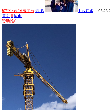
监管平台/省级平台
青海/
工地联盟
· 03-28 
首页
1
尾页
赞助推广