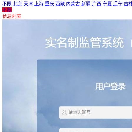
不限
北京
天津
上海
重庆
西藏
内蒙古
新疆
广西
宁夏
辽宁
吉
不限
信息列表