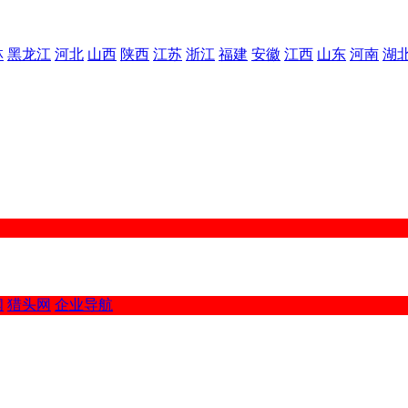
林
黑龙江
河北
山西
陕西
江苏
浙江
福建
安徽
江西
山东
河南
湖
闻
猎头网
企业导航