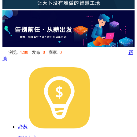
浏览:
4280
发布:
0
商家:
0
帮
助
商机