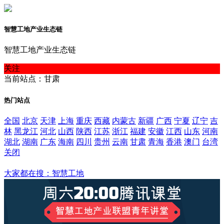
智慧工地产业生态链
智慧工地产业生态链
关注
当前站点：甘肃
热门站点
全国
北京
天津
上海
重庆
西藏
内蒙古
新疆
广西
宁夏
辽宁
吉
林
黑龙江
河北
山西
陕西
江苏
浙江
福建
安徽
江西
山东
河南
湖北
湖南
广东
海南
四川
贵州
云南
甘肃
青海
香港
澳门
台湾
关闭
甘肃
大家都在搜：智慧工地