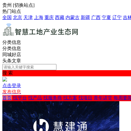
贵州
[
切换站点
]
热门站点
全国
北京
天津
上海
重庆
西藏
内蒙古
新疆
广西
宁夏
辽宁
吉
分类信息
分类信息
同城好店
头条文章
搜 索
点击登录
发布信息
首页
找平台
找产品
找服务商
找方案
找项目
青年讲堂
每周要