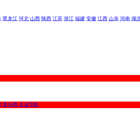
林
黑龙江
河北
山西
陕西
江苏
浙江
福建
安徽
江西
山东
河南
湖
闻
猎头网
企业导航