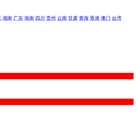
北
湖南
广东
海南
四川
贵州
云南
甘肃
青海
香港
澳门
台湾